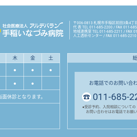
〒006-0813 札幌市手稲区前田3条4丁
代 表 TEL 011-685-2200 / FAX 011-685
地域連携室 TEL 011-685-2211 / FAX 01
人工透析センター / FAX 011-685-2210
木
金
土
●
●
●
お電話でのお問い合
●
●
011-685-2
当面休診となります。
●
受診予約、入院相談についての
お問い合わせはお電話でお願