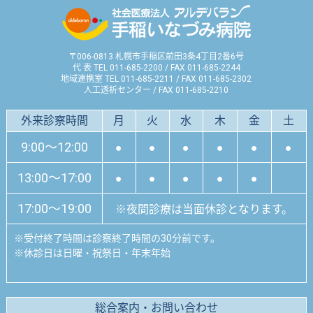
〒006-0813 札幌市手稲区前田3条4丁目2番6号
代 表 TEL 011-685-2200 / FAX 011-685-2244
地域連携室 TEL 011-685-2211 / FAX 011-685-2302
人工透析センター / FAX 011-685-2210
外来診察時間
月
火
水
木
金
土
9:00～12:00
●
●
●
●
●
●
13:00～17:00
●
●
●
●
●
17:00～19:00
※夜間診療は当面休診となります。
※
受付終了時間は診察終了時間の30分前です。
※
休診日は日曜・祝祭日・年末年始
総合案内・お問い合わせ