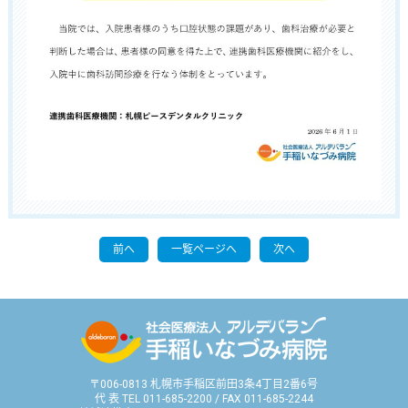
前へ
一覧ページへ
次へ
〒006-0813 札幌市手稲区前田3条4丁目2番6号
代 表 TEL 011-685-2200 / FAX 011-685-2244