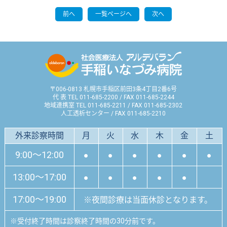
前へ
一覧ページへ
次へ
〒006-0813 札幌市手稲区前田3条4丁目2番6号
代 表 TEL 011-685-2200 / FAX 011-685-2244
地域連携室 TEL 011-685-2211 / FAX 011-685-2302
人工透析センター / FAX 011-685-2210
外来診察時間
月
火
水
木
金
土
9:00～12:00
●
●
●
●
●
●
13:00～17:00
●
●
●
●
●
17:00～19:00
※夜間診療は当面休診となります。
※
受付終了時間は診察終了時間の30分前です。