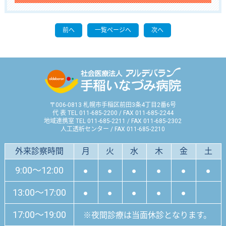
前へ
一覧ページへ
次へ
〒006-0813 札幌市手稲区前田3条4丁目2番6号
代 表 TEL 011-685-2200 / FAX 011-685-2244
地域連携室 TEL 011-685-2211 / FAX 011-685-2302
人工透析センター / FAX 011-685-2210
外来診察時間
月
火
水
木
金
土
9:00～12:00
●
●
●
●
●
●
13:00～17:00
●
●
●
●
●
17:00～19:00
※夜間診療は当面休診となります。