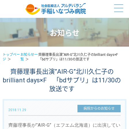
お知らせ
トップペー
お知らせ一
齊藤理事長出演”AIR-G”北川久仁子のbrilliant days×F
ジ
覧
「bdサプリ」は11/30の放送です
齊藤理事長出演”AIR-G”北川久仁子の
brilliant days×F 「bdサプリ」は11/30の
放送です
病院からのお知らせ
2018.11.29
齊藤理事長が
”AIR-G”（エフエム北海道）
に出演してい