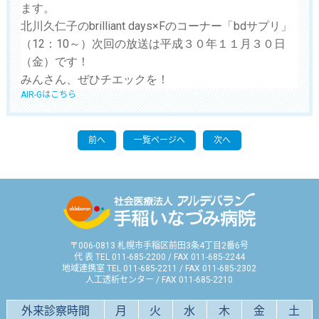
ます。
北川久仁子の
brilliant days×F
のコーナー
「bdサプリ」
（12：10～）次回の放送は平成３０年１１月３０日
（金）です！
みんさん、ぜひチエックを！
AIR-Gはこちら
前へ
一覧ページへ
次へ
〒006-0813 札幌市手稲区前田3条4丁目2番6号
代 表 TEL 011-685-2200 / FAX 011-685-2244
地域連携室 TEL 011-685-2211 / FAX 011-685-2302
人工透析センター / FAX 011-685-2210
外来診察時間
月
火
水
木
金
土