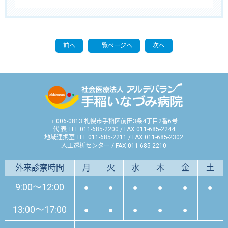
前へ
一覧ページへ
次へ
〒006-0813 札幌市手稲区前田3条4丁目2番6号
代 表 TEL 011-685-2200 / FAX 011-685-2244
地域連携室 TEL 011-685-2211 / FAX 011-685-2302
人工透析センター / FAX 011-685-2210
外来診察時間
月
火
水
木
金
土
9:00～12:00
●
●
●
●
●
●
13:00～17:00
●
●
●
●
●