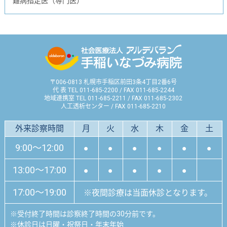
難病指定医（専門医）
〒006-0813 札幌市手稲区前田3条4丁目2番6号
代 表 TEL 011-685-2200 / FAX 011-685-2244
地域連携室 TEL 011-685-2211 / FAX 011-685-2302
人工透析センター / FAX 011-685-2210
外来診察時間
月
火
水
木
金
土
9:00～12:00
●
●
●
●
●
●
13:00～17:00
●
●
●
●
●
17:00～19:00
※夜間診療は当面休診となります。
※
受付終了時間は診察終了時間の30分前です。
※
休診日は日曜・祝祭日・年末年始